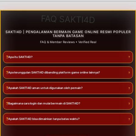
FAQ SAKTI4D
SAKTI4D | PENGALAMAN BERMAIN GAME ONLINE RESMI POPULER
TANPA BATASAN
FAQ & Member Reviews • Verified Real
?
Apa itu SAKTI4D?
?
Apa keunggulan SAKTI4D dibanding platform game online lainnya?
?
Apakah SAKTI4D aman untuk digunakan oleh pemain?
?
Bagaimana cara login dan mulai bermain di SAKTI4D?
?
Apakah SAKTI4D bisa dimainkan tanpa batas waktu?