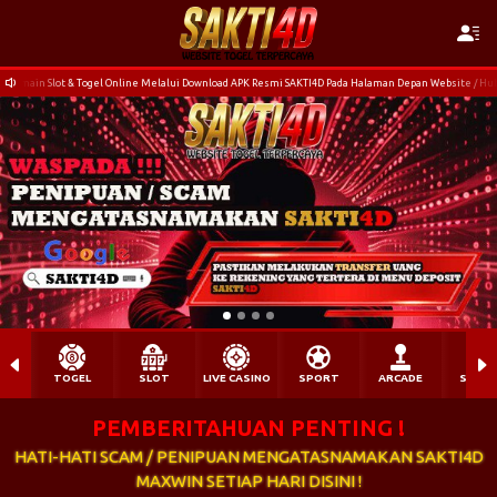
Slot & Togel Online Melalui Download APK Resmi SAKTI4D Pada Halaman Depan Website / Hubungi Cu
TOGEL
SLOT
LIVE CASINO
SPORT
ARCADE
SABU
PEMBERITAHUAN PENTING !
HATI-HATI SCAM / PENIPUAN MENGATASNAMAKAN SAKTI4D
MAXWIN SETIAP HARI DISINI !