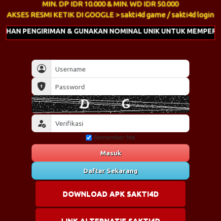
MIN. DP IDR 10.000 & MIN. WD IDR 50.000
AKSES RESMI KETIK DI GOOGLE > sakti4d game / sakti4d login
AN PENGIRIMAN & GUNAKAN NOMINAL UNIK UNTUK MEMPERCEPA
Remember Me
Masuk
Daftar Sekarang
DOWNLOAD APK SAKTI4D
LINK ALTERNATIF SAKTI4D