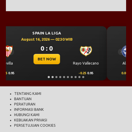
SPAIN LA LIGA
August 16, 2026 — 00:30 WIB
0 : 0
Previous
Next
BET NOW
Alaves
Getafe
0.00
0.62
0.00
-0.72
TENTANG KAMI
BANTUAN
PERATURAN
INFORMASI BANK
HUBUNGI KAMI
KEBIJAKAN PRIVASI
PERSETUJUAN COOKIES