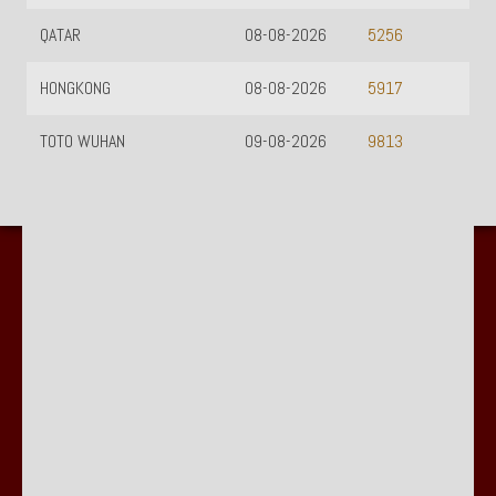
QATAR
08-08-2026
5256
HONGKONG
08-08-2026
5917
TOTO WUHAN
09-08-2026
9813