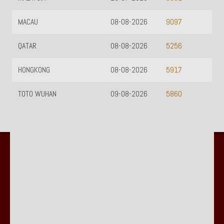
MACAU
08-08-2026
9097
QATAR
08-08-2026
5256
HONGKONG
08-08-2026
5917
TOTO WUHAN
09-08-2026
5860