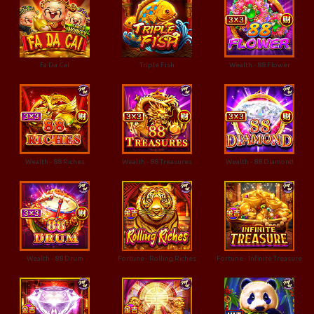
Fa Da Cai
Triple Fish
Wealth - 88 Flower
Wealth - 88 Riches
Wealth - 88 Treasures
Wealth - 88 Diamond
Wealth - 88 Drum
Fortune - Rolling Riches
Fortune - Infinite Treasure