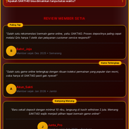
?
Apakah SAKTI4D bisa dimainkan tanpa batas waktu?
REVIEW MEMBER SETIA
Paling Top
"Salah satu rekomendasi bermain game online, yaitu: SAKTI4D. Proses depositnya paling cepat
melalui Qris hanya 1 detik dan pelayanan customer service responsif!"
Bahri_Jojo
B
Member sejak Des 2025 • Semarang
Game Terlengkap
"Salah satu game online terlengkap dengan ribuan koleksi permainan yang populer dan resmi,
coba hanya di SAKTI4D pasti gak nyesel!"
Akun_Sakti
A
Member sejak Jan 2026 • Jambi
Gampang Menang
"Baru sekali deposit dengan minimal 10 ribu, langsung di kasih withdraw 2 juta. Memang
SAKTI4D wajib menjadi pilihan tepat bermain game online!"
Junta_Pro
J