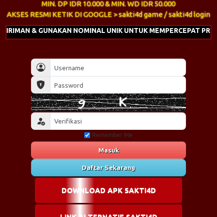
MIN. DP IDR 10.000 & MIN. WD IDR 50.000
AKSES RESMI KETIK DI GOOGLE > sakti4d game / sakti4d login
AN & GUNAKAN NOMINAL UNIK UNTUK MEMPERCEPAT PROSES DE
Remember Me
Masuk
Daftar Sekarang
DOWNLOAD APK SAKTI4D
LINK ALTERNATIF SAKTI4D