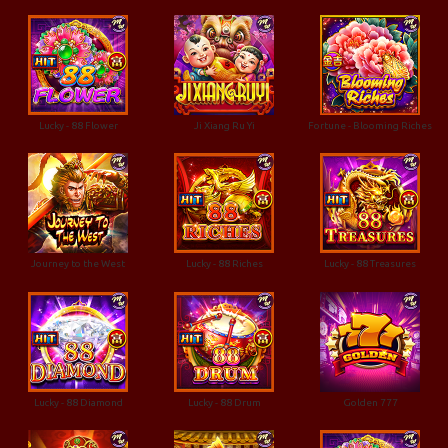
Lucky - 88 Flower
Ji Xiang Ru Yi
Fortune - Blooming Riches
Journey to the West
Lucky - 88 Riches
Lucky - 88 Treasures
Lucky - 88 Diamond
Lucky - 88 Drum
Golden 777