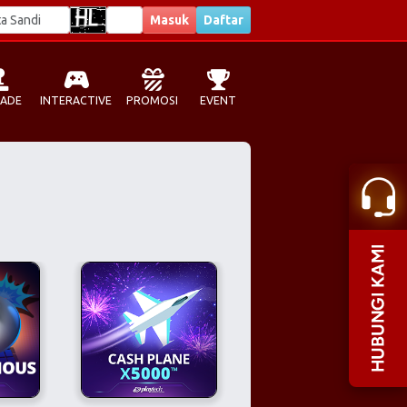
gel Online Melalui Download APK Resmi SAKTI4D Pada Halaman Depan Website / Hu
Masuk
Daftar
ADE
INTERACTIVE
PROMOSI
EVENT