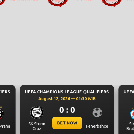
IERS
UEFA CHAMPIONS LEAGUE QUALIFIERS
UEF
August 12, 2026 — 01:30 WIB
0 : 0
BET NOW
SK Sturm
Sl
 Praha
Fenerbahce
Graz
Brat