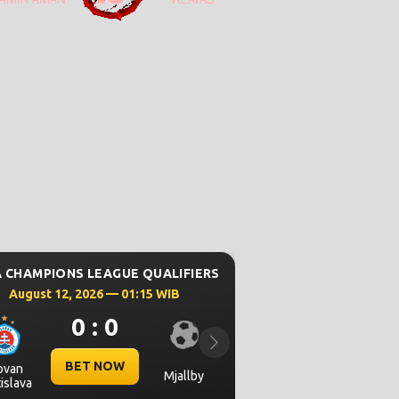
A CHAMPIONS LEAGUE QUALIFIERS
August 12, 2026 — 01:15 WIB
0 : 0
Next
BET NOW
ovan
Mjallby
islava