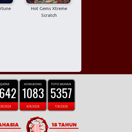
rtune
Hot Gems Xtreme
Scratch
QATAR
HONGKONG
TOTO WUHAN
642
1083
5357
/8/2026
6/8/2026
7/8/2026