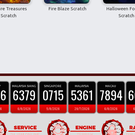
re Treasures
Fire Blaze Scratch
Halloween Fo
Scratch
Scratch
Y
MALAYSIA SIANG
SINGAPORE
MALAYSIA
MACAU
16
6379
0715
5361
7894
6
26
6/8/2026
5/8/2026
29/7/2026
6/8/2026
6