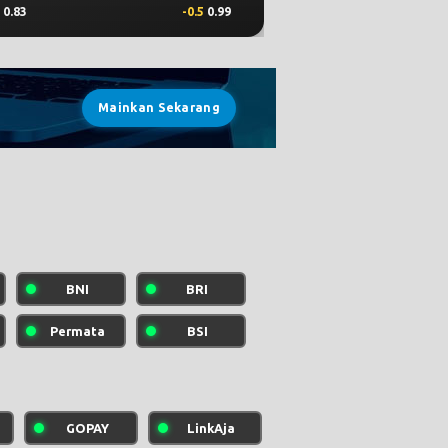
5
0.83
-0.5
0.99
Mainkan Sekarang
BNI
BRI
Permata
BSI
GOPAY
LinkAja