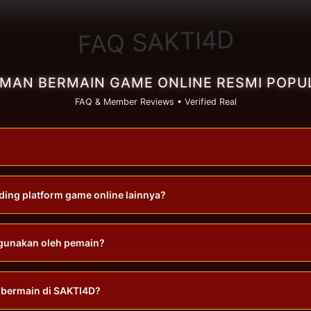
FAQ SAKTI4D
AMAN BERMAIN GAME ONLINE RESMI POPU
FAQ & Member Reviews • Verified Real
ing platform game online lainnya?
gunakan oleh pemain?
 bermain di SAKTI4D?