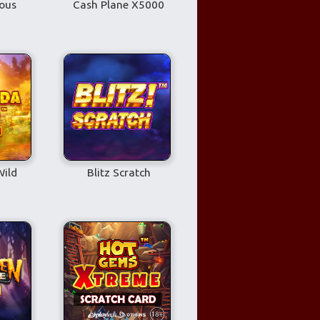
ious
Cash Plane X5000
ild
Blitz Scratch