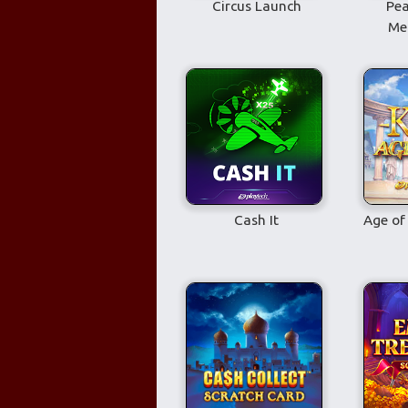
Circus Launch
Pea
Me
Cash It
Age of