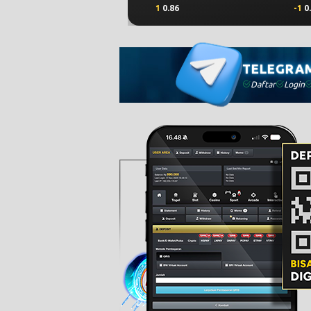
1
0.86
-1
0
TELEGRA
Daftar
Login