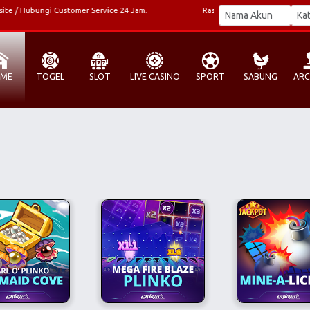
ungi Customer Service 24 Jam.
Rasakan Kemudahan Bermain Slot & To
ME
TOGEL
SLOT
LIVE CASINO
SPORT
SABUNG
ARC