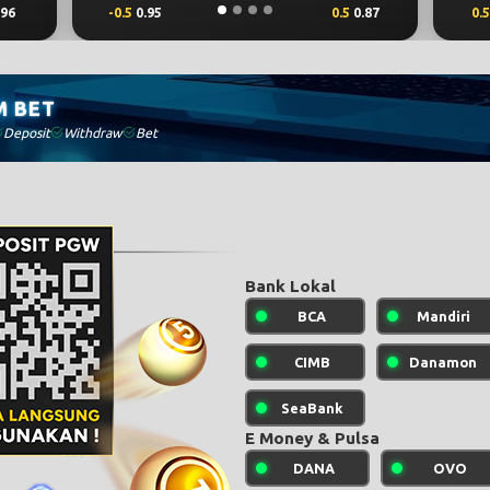
.96
-0.5
0.95
0.5
0.87
0.
M BET
Deposit
Withdraw
Bet
Bank Lokal
BCA
Mandiri
CIMB
Danamon
SeaBank
E Money & Pulsa
DANA
OVO