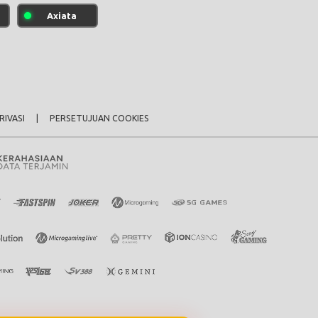
Axiata
RIVASI
|
PERSETUJUAN COOKIES