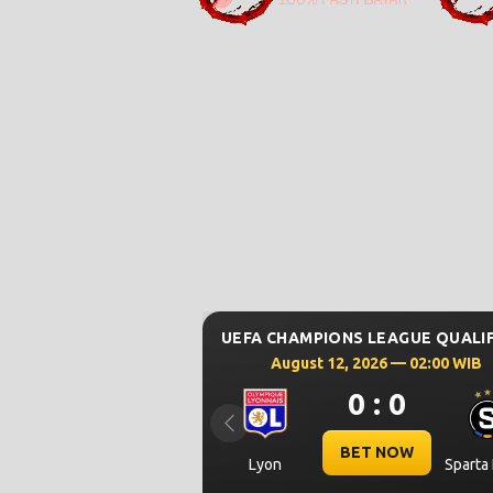
UEFA CHAMPIONS LEAGUE QUALIF
August 12, 2026 — 02:00 WIB
0 : 0
Previous
BET NOW
Lyon
Sparta