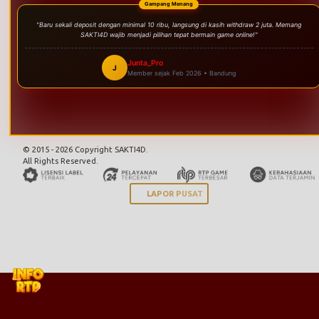
Gampang Menang
"Baru sekali deposit dengan minimal 10 ribu, langsung di kasih withdraw 2 juta. Memang
SAKTI4D wajib menjadi pilihan tepat bermain game online!"
Junta_Pro
J
Member sejak Feb 2026 • Bandung
.
© 2015 - 2026 Copyright SAKTI4D.
All Rights Reserved.
LAPOR PUSAT