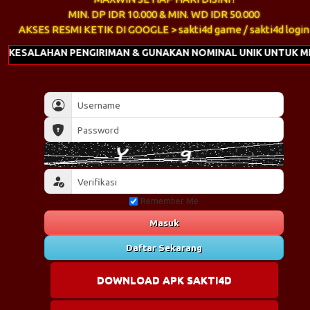
MIN. DP IDR 10.000 & MIN. WD IDR 50.000
AKSES RESMI KETIK DI GOOGLE > sakti4d game / sakti4d login
KESALAHAN PENGIRIMAN & GUNAKAN NOMINAL UNIK UNTUK MEM
Remember Me
Masuk
Daftar Sekarang
DOWNLOAD APK SAKTI4D