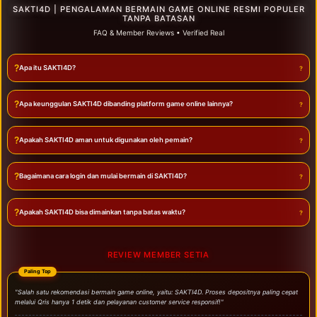
SAKTI4D | PENGALAMAN BERMAIN GAME ONLINE RESMI POPULER
TANPA BATASAN
FAQ & Member Reviews • Verified Real
?
Apa itu SAKTI4D?
?
Apa keunggulan SAKTI4D dibanding platform game online lainnya?
?
Apakah SAKTI4D aman untuk digunakan oleh pemain?
?
Bagaimana cara login dan mulai bermain di SAKTI4D?
?
Apakah SAKTI4D bisa dimainkan tanpa batas waktu?
REVIEW MEMBER SETIA
Paling Top
"Salah satu rekomendasi bermain game online, yaitu: SAKTI4D. Proses depositnya paling cepat
melalui Qris hanya 1 detik dan pelayanan customer service responsif!"