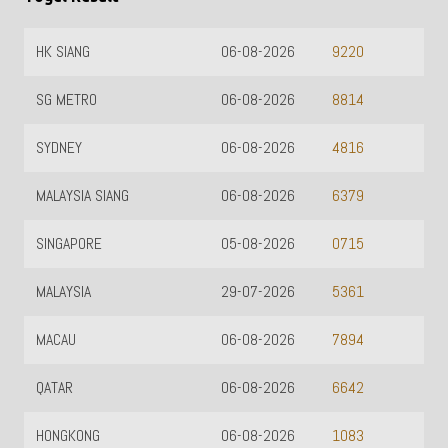
HK SIANG
06-08-2026
9220
SG METRO
06-08-2026
8814
SYDNEY
06-08-2026
4816
MALAYSIA SIANG
06-08-2026
6379
SINGAPORE
05-08-2026
0715
MALAYSIA
29-07-2026
5361
MACAU
06-08-2026
7894
QATAR
06-08-2026
6642
HONGKONG
06-08-2026
1083