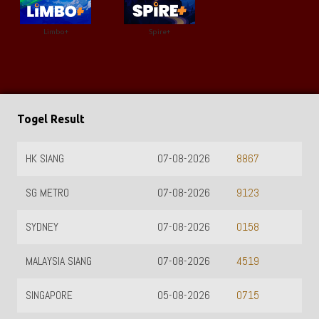
Limbo+
Spire+
Togel Result
HK SIANG
07-08-2026
8867
SG METRO
07-08-2026
9123
SYDNEY
07-08-2026
0158
MALAYSIA SIANG
07-08-2026
4519
SINGAPORE
05-08-2026
0715