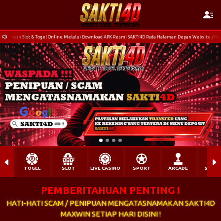
n Slot & Togel Online Melalui Download APK Resmi SAKTI4D Pada Halaman Depan Website / Hubungi 
TOGEL
SLOT
LIVE CASINO
SPORT
ARCADE
SABU
PEMBERITAHUAN PENTING !
HATI-HATI SCAM / PENIPUAN MENGATASNAMAKAN SAKTI4D
MAXWIN SETIAP HARI DISINI !