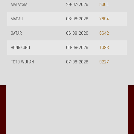
MALAYSIA
29-07-2026
5361
MACAU
06-08-2026
7894
QATAR
06-08-2026
6642
HONGKONG
06-08-2026
1083
TOTO WUHAN
07-08-2026
9227