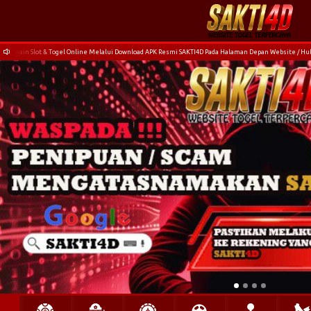
Slot & Togel Online Melalui Download APK Resmi SAKTI4D Pada Halaman Depan Website / Hubungi Cu