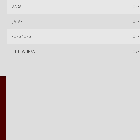
MACAU
06-
QATAR
06-
HONGKONG
06-
TOTO WUHAN
07-