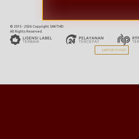
.
© 2015 - 2026 Copyright SAKTI4D.
All Rights Reserved.
LAPOR PUSAT