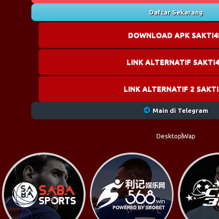
Daftar Sekarang
DOWNLOAD APK SAKTI4
LINK ALTERNATIF SAKTI
LINK ALTERNATIF 2 SAKT
Main di Telegram
Desktop
Wap